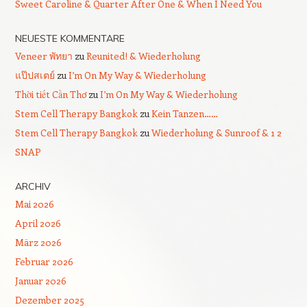
Sweet Caroline & Quarter After One & When I Need You
NEUESTE KOMMENTARE
Veneer พัทยา
zu
Reunited! & Wiederholung
แป๊ปสเตย์
zu
I’m On My Way & Wiederholung
Thời tiết Cần Thơ
zu
I’m On My Way & Wiederholung
Stem Cell Therapy Bangkok
zu
Kein Tanzen……
Stem Cell Therapy Bangkok
zu
Wiederholung & Sunroof & 1 2
SNAP
ARCHIV
Mai 2026
April 2026
März 2026
Februar 2026
Januar 2026
Dezember 2025