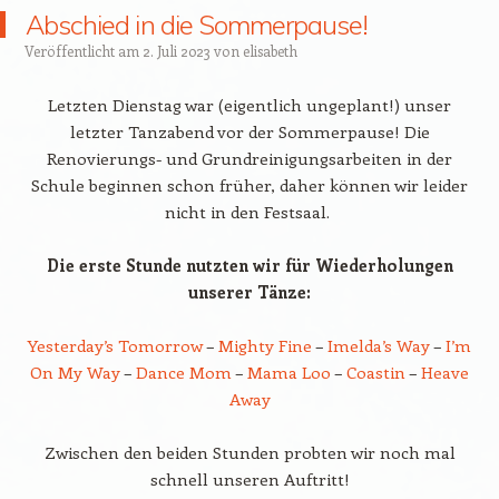
Abschied in die Sommerpause!
Veröffentlicht am
2. Juli 2023
von
elisabeth
Letzten Dienstag war (eigentlich ungeplant!) unser
letzter Tanzabend vor der Sommerpause! Die
Renovierungs- und Grundreinigungsarbeiten in der
Schule beginnen schon früher, daher können wir leider
nicht in den Festsaal.
Die erste Stunde nutzten wir für Wiederholungen
unserer Tänze:
Yesterday’s Tomorrow
–
Mighty Fine
–
Imelda’s Way
–
I’m
On My Way
–
Dance Mom
–
Mama Loo
–
Coastin
–
Heave
Away
Zwischen den beiden Stunden probten wir noch mal
schnell unseren Auftritt!