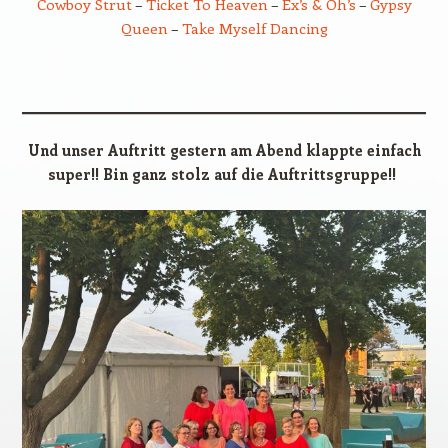
Cowboy Strut
–
Ticket To Heaven
–
Ex’s & Oh’s
–
Gypsy
Queen
–
Take Myself Dancing
Und unser Auftritt gestern am Abend klappte einfach
super!! Bin ganz stolz auf die Auftrittsgruppe!!