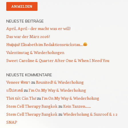
NEUESTE BEITRÄGE
April, April – der macht was er will!
Das war der März 2026!
Huijujui! Elisabeth im Redaktionsrückstau…
Valentinstag & Wiederholungen
Sweet Caroline & Quarter After One & When I Need You
NEUESTE KOMMENTARE
Veneer พัทยา
zu
Reunited! & Wiederholung
แป๊ปสเตย์
zu
I’m On My Way & Wiederholung
Thời tiết Cần Thơ
zu
I’m On My Way & Wiederholung
Stem Cell Therapy Bangkok
zu
Kein Tanzen……
Stem Cell Therapy Bangkok
zu
Wiederholung & Sunroof & 1 2
SNAP