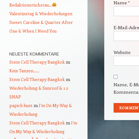
Name
*
Redaktionsrückstau…
Valentinstag & Wiederholungen
Sweet Caroline & Quarter After
E-Mail-Adr
One & When I Need You
Website
NEUESTE KOMMENTARE
Stem Cell Therapy Bangkok
zu
Kein Tanzen……
Stem Cell Therapy Bangkok
zu
Name, E-Ma
Wiederholung & Sunroof & 1 2
Kommentar 
SNAP
papich hunt
zu
I’m On My Way &
Wiederholung
Stem Cell Therapy Bangkok
zu
I’m
On My Way & Wiederholung