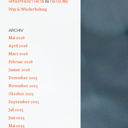
เครื่องกรองน้ำโคเวย์
zu
I’m On My
Way & Wiederholung
ARCHIV
Mai 2026
April 2026
März 2026
Februar 2026
Januar 2026
Dezember 2025
November 2025
Oktober 2025
September 2025
Juli 2025
Juni 2025
Mai 2025