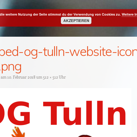
die weitere Nutzung der Seite stimmst du der Verwendung von Cookies zu.
Weitere I
AKZEPTIEREN
ped-og-tulln-website-ico
.png
t am
10. Februar 2018
um
512 × 512
Uhr