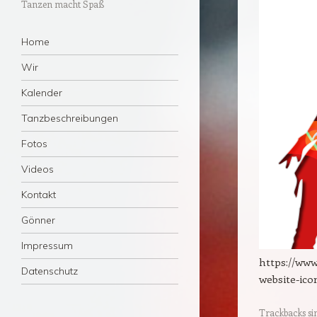
Tanzen macht Spaß
Menü
Zum Inhalt springen
Home
Wir
Kalender
Tanzbeschreibungen
Fotos
Videos
Kontakt
Gönner
Impressum
https://www
Datenschutz
website-ico
Trackbacks si