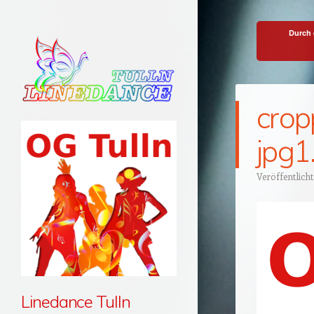
Durch 
crop
jpg1
Veröffentlich
Linedance Tulln