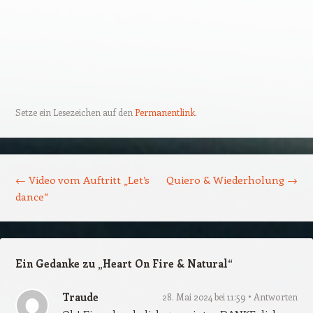
Setze ein Lesezeichen auf den
Permanentlink
.
Beitrags-Navigation
←
Video vom Auftritt „Let’s
Quiero & Wiederholung
→
dance“
Ein Gedanke zu „
Heart On Fire & Natural
“
Traude
28. Mai 2024 bei 11:59
Antworten