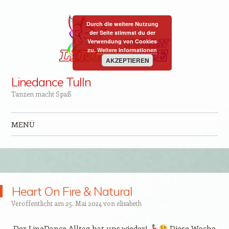
Durch die weitere Nutzung
der Seite stimmst du der
Verwendung von Cookies
zu.
Weitere Informationen
AKZEPTIEREN
Linedance Tulln
Tanzen macht Spaß
MENÜ
Zum Inhalt springen
Heart On Fire & Natural
Veröffentlicht am
25. Mai 2024
von
elisabeth
Der LineDance Alltag hat uns wieder!
Diese Woche