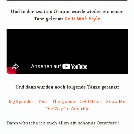
Und in der zweiten Gruppe wurde wieder ein neuer
Tanz gelernt:
Do It With Style
Und dann wurden noch folgende Tänze getanzt:
Big Spender
–
Toes
–
The Queen
–
Cold Heart
–
Show Me
The Way To Amarillo
Dann wünsche ich euch allen ein schönes Osterfest!!