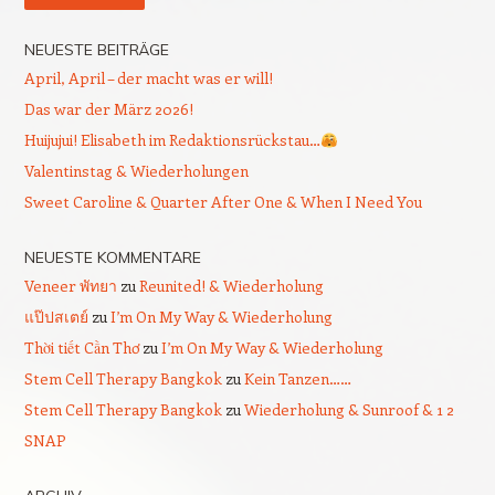
NEUESTE BEITRÄGE
April, April – der macht was er will!
Das war der März 2026!
Huijujui! Elisabeth im Redaktionsrückstau…
Valentinstag & Wiederholungen
Sweet Caroline & Quarter After One & When I Need You
NEUESTE KOMMENTARE
Veneer พัทยา
zu
Reunited! & Wiederholung
แป๊ปสเตย์
zu
I’m On My Way & Wiederholung
Thời tiết Cần Thơ
zu
I’m On My Way & Wiederholung
Stem Cell Therapy Bangkok
zu
Kein Tanzen……
Stem Cell Therapy Bangkok
zu
Wiederholung & Sunroof & 1 2
SNAP