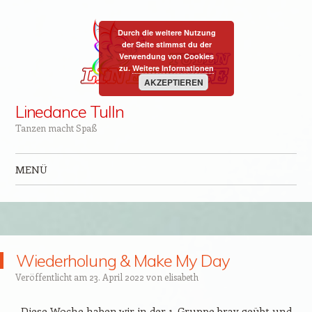
Durch die weitere Nutzung
der Seite stimmst du der
Verwendung von Cookies
zu.
Weitere Informationen
AKZEPTIEREN
Linedance Tulln
Tanzen macht Spaß
MENÜ
Zum Inhalt springen
Wiederholung & Make My Day
Veröffentlicht am
23. April 2022
von
elisabeth
Diese Woche haben wir in der 1. Gruppe brav geübt und