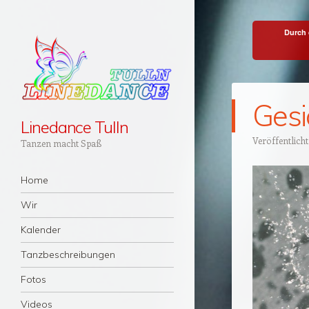
Durch 
Gesi
Linedance Tulln
Veröffentlich
Tanzen macht Spaß
Menü
Zum Inhalt springen
Home
Wir
Kalender
Tanzbeschreibungen
Fotos
Videos