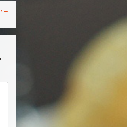
53
→
it
*