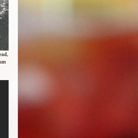
end,
zum