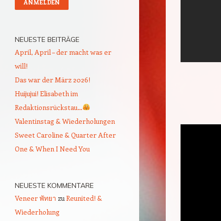
NEUESTE BEITRÄGE
April, April – der macht was er
will!
Das war der März 2026!
Huijujui! Elisabeth im
Redaktionsrückstau…
Valentinstag & Wiederholungen
Sweet Caroline & Quarter After
One & When I Need You
NEUESTE KOMMENTARE
Veneer พัทยา
zu
Reunited! &
Wiederholung