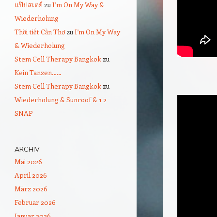
แป๊ปสเตย์
zu
I’m On My Way &
Wiederholung
Thời tiết Cần Thơ
zu
I’m On My Way
& Wiederholung
Stem Cell Therapy Bangkok
zu
Kein Tanzen……
Stem Cell Therapy Bangkok
zu
Wiederholung & Sunroof & 1 2
SNAP
ARCHIV
Mai 2026
April 2026
März 2026
Februar 2026
Januar 2026