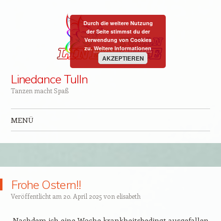
Durch die weitere Nutzung
der Seite stimmst du der
Verwendung von Cookies
zu.
Weitere Informationen
AKZEPTIEREN
Linedance Tulln
Tanzen macht Spaß
MENÜ
Zum Inhalt springen
Frohe Ostern!!
Veröffentlicht am
20. April 2025
von
elisabeth
Nachdem ich eine Woche krankheitsbedingt ausgefallen