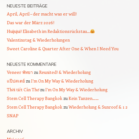
NEUESTE BEITRÄGE
April, April – der macht was er will!
Das war der März 2026!
Huijujui! Elisabeth im Redaktionsrückstau…
Valentinstag & Wiederholungen
Sweet Caroline & Quarter After One & When I Need You
NEUESTE KOMMENTARE
Veneer พัทยา
zu
Reunited! & Wiederholung
แป๊ปสเตย์
zu
I’m On My Way & Wiederholung
Thời tiết Cần Thơ
zu
I’m On My Way & Wiederholung
Stem Cell Therapy Bangkok
zu
Kein Tanzen……
Stem Cell Therapy Bangkok
zu
Wiederholung & Sunroof & 1 2
SNAP
ARCHIV