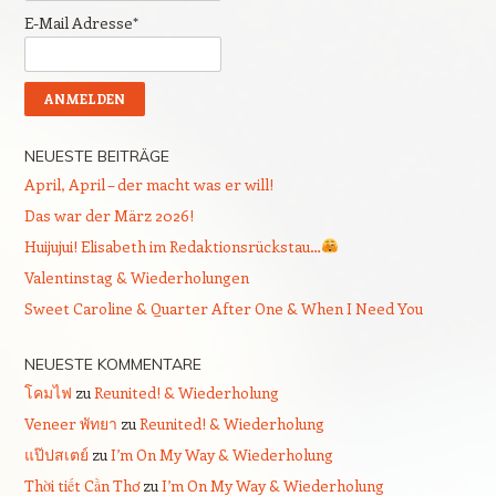
E-Mail Adresse*
NEUESTE BEITRÄGE
April, April – der macht was er will!
Das war der März 2026!
Huijujui! Elisabeth im Redaktionsrückstau…
Valentinstag & Wiederholungen
Sweet Caroline & Quarter After One & When I Need You
NEUESTE KOMMENTARE
โคมไฟ
zu
Reunited! & Wiederholung
Veneer พัทยา
zu
Reunited! & Wiederholung
แป๊ปสเตย์
zu
I’m On My Way & Wiederholung
Thời tiết Cần Thơ
zu
I’m On My Way & Wiederholung