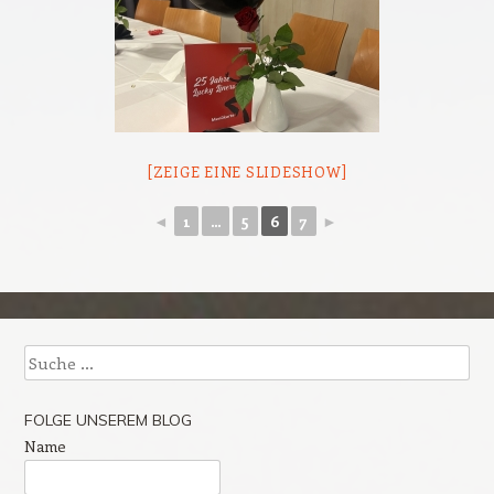
[ZEIGE EINE SLIDESHOW]
◄
1
...
5
6
7
►
Suche
FOLGE UNSEREM BLOG
Name